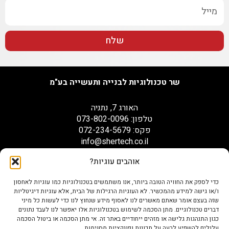
שלח
שר טכנולוגיות לבנייה ותעשייה בע"מ
האורג 7, נתניה
טלפון: 073-802-0096
פקס: 072-234-5679
info@shertech.co.il
אוהבים עוגיות?
הצהרת נגישות
כדי לספק את החוויה הטובה ביותר, אנו משתמשים בטכנולוגיות כמו עוגיות לאחסון
ו/או גישה למידע מהמכשיר. לא העוגיות הרגילות של הבית, אלא עוגיות דיגיטליות
שזה בעצם אומר שאתם מאשרים לנו לאסוף מידע שנחוץ לנו כדי לעשות כל מיני
דברים טכנולוגיים. מתן הסכמה לשימוש בטכנולוגיות אלו יאפשר לנו לעבד נתונים
כגון התנהגות גלישה או מזהים ייחודיים באתר זה. אי מתן הסכמה או ביטול הסכמה
עלולים להשפיע לרעה על תכונות ופונקציות מסוימות.