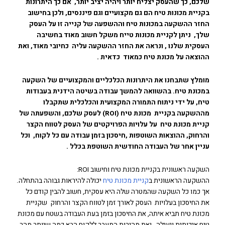
שלכם, כך שהעסק יצליח יותר ויהיה יציב יותר, אם כך היתרונות
בקניית מכונות טיח הם גם מקצועיים וגם פיננסים, ולכן בחישוב
החזר ההשקעה במכונות טיח וההשפעה של קנייה זו על העסק
שלך, ניתן לקניית מכונות טייח משקל חשוב מאוד בחשיבה
העסקית שלנו , ונראה את החזר ההשקעה עליה כחיובי מאוד, ואת
ההוצאה על מכונת טיח כמאוד כדאית .
מומלץ שתבחנו את היתרונות הכלכליים והמקצועיים של השקעה
במכונת טיח. בהשוואה להמשך עבודה בשיטה הידנית בעבודות
טיח, על ידי ניתוח התמורה המקצועית והכלכלית שתקבלו
מההשקעה בקניית מכונת טיח (ROI) לעסק שלכם, והשפעתה של
קניית מכונת טיח על עלויות הפרויקטים של העסק לטווח הקצר
והרחוק, ההוצאות השוטפות ,חיסכון בזמן עבודה עם כל לקוח, וכל
עניין אחר של העבודה החודשית השוטפת בכלל .
השקעה ראשונית בקניית מכונת טיח וחישוב ROI:
ההשקעה הראשונית ב
קניית מכונת טיח
יכולה להיראות גבוהה בהתחלה.
אך כמו כל השקעה שהמטרה שלה היא עסקית, חשוב להבין קודם כל
את החיסכון בעלויות העסק לאורך זמן לטווח הקצר והרחוק שקניית
מכונת טיח תביא איתה, את החיסכון בזמן בעת העבודה בשטח עם מכונת
טיח איכותית ויעילה , ואת מהירות המעבר ללקוח הבא כמה שיותר מהר