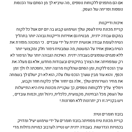
אם הם מתפנים ללקוחות נוספים , מה שיביא לך מן הסתם עוד הכנסות
נוספות ופריחה של העסק.
איכות ודייקנות:
קניית מכונת טיח לעסק שלך ושימוש קבוע בה יום יום אצל כל לקוח
במקום עבודה ידנית, מבטיח גם אחידות ודייקנות גבוהה יותר בתהליך
הטיח לעומת עבודה אנושית ידנית על ידי עובדים . כי המכונה מפזרת את
הטיח באופן אחיד על המשטח, מה שמבטיח גימור חלק ומקצועי יותר
ללא פגמים שנפוצים בעבודה ידנית. האיכות הגבוהה יותר של הגימור לא
רק שמפחיתה את הצורך בתיקונים ובעבודות מחדש, אלא גם מעלה את
ערך הנכס ללקוח, ומן הסתם שהלקוח מרוצה יותר, וחסכתה לו ולך זמן
וכסף, והוא עוד מבין שערך הנכס שלו עלה, הוא לא רק ישלם לך בשמחה
את מחיר השירותים שלך , אלה גם יחזור אליך כלקוח חוזר וקבוע,
וימליץ עליך ללקוחות נוספים, כך שקניית מכונות טיח היא התייעלות
של העסק מכל הבחינות, מקצועית, כלכלית, ניהול זמן, וכמות עובדים ,
ויש בקנייה זו רק יתרונות ללא חסרונות !
בזבוז חומרים וטיח:
קניית מכונת טיח מפחיתה בזבוז חומרים על ידי שימוש יעיל ומדויק
בכמויות הנדרשות. בעבודה ידנית יש נטייה לערבוב כמויות גדולות מדי