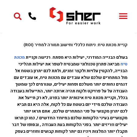
ילוג
תוכן
קניית מכונת טיח: ניתוח כלכלי וחישוב תמורה למחיר (ROI)
בעולם הבנייה המודרני, יעילות היא מפתח. רכישה וקניית
מכונת
טיח
מביאה פתרון טכנולוגי שמבטיח לשפר את יעילות תהליכי
הבנייה, להקטין עלויות ולקצר זמנים, ולתת לכם יתרון בשטח אל
מול המתחרים שלכם שלא עובדים עם מכונות טיח, או עובדים עם
דגמים נחותים יותר משלכם ופחות יעילים, שגורמים לכך שמשך
העבודה על על פרויקט ולקוח תהיה ארוכה יותר, התייעלות בעבודה
בכלל, וקניית מכונת טיח איכותית יותר בפרט, לא רק תייעל את
העבודה שלכם מידי יום בשטח עם כל לקוח, אלה היא גם תביא
לכם יתרון מקצועי על פני המתחרים שלכם, אתם תראו יותר
מקצועיים בעיני הלקוחות שלכם במיוחד החדשים !, כמו כן תראו
יעילים וזריזים יותר בפני הלקוחות בעת העבודה , ובסופו של דבר
תקבלו יותר המלצות ויהיו גם יותר לקוחות קבועים וחוזרים בעסק