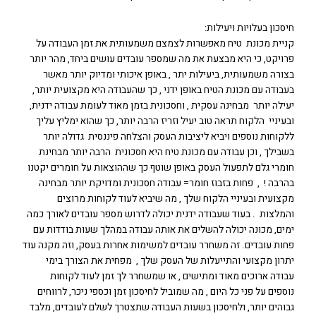
חיסכון בעלויות ויעילות:
קניית מכונת טיח מאפשרות לצמצם משמעותית את זמן העבודה על
פרויקט, כי היא מבצעת את מה שמספר עובדים עושים ביחד, מהר יותר
בצורה משמעותית, ביעילות יתר , באופן איכותי ומדיוק יותר מאשר
בעבודה עם מכונת הטיח באופן ידני , כך שהעבודה היא מקצועית יותר,
יעילה יותר מבחינה עסקית , וחסכונית בזמן מאוד לעומת עבודה ידנית,
ובעיניי הלקוח תראה טוב יעיל וזריז הרבה יותר, כך שהוא ימליץ עליך
ללקוחות נוספים ויביא ליציבות העסק והצלחה פיננסית גדולה יותר
בשבילך , וכן עבודה עם מכונת טיח היא חסכונית הרבה יותר מבחינת
חומרי גלם לתפעול העסק באופן שוטף כך שההוצאות על חומרים יקטנו
בהרבה ! , פחות בזבוז חומר= עבודה חסכונית ומדויקת יותר מבחינה
מקצועית ובעיניי הלקוח שלך , מה שיביא לעוד לקוחות מרוצים
והמלצות . בעוד שעבודה ידנית יכולה לדרוש מספר עובדים לאורך כמה
ימים, מכונה יכולה להשלים את אותה עבודה במהלך שעות בודדות עם
פחות עובדים. זה משחרר עובדים למשימות אחרות בעסק, וזה מקנה עוד
יתרון מקצועי והתייעלות של העסק שלך , מפחית את הצורך בימי
עבודה ארוכים מאוד ומתישים , או שמשחרר לך זמן לעוד לקוחות
נוספים על פני כל היום , מה שמוביל לחיסכון זמן וכספי ניכר, לרווחים
גבוהים יותר, ולחיסכון בשעות העבודה שתצטרך לשלם לעובדים, מלבד