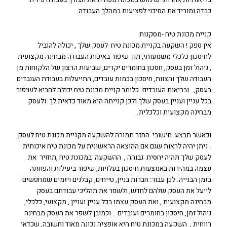
כבדה ומוריד את הסיכוי לפציעות במהלך העבודה.
קניית מכונת טיח -מסקנות
אין ספק ! השקעה בקניית מכונת טיח לעסק שלך , יכולה להוביל
לחיסכון כלכלי משמעותי, תוך שיפור באיכות העבודה מבחינה מקצועית
, ניהול זמן בעסק, חסכון בחומרים יקרים, שביעות הרצון של הלקוחות מן
העבודה שלך והצוות, חיסכון בכמות עובדים, התייעלות בעבודת העובדים
בעסק, ובריאות העובדים. כלומר קניית מכונת טיח יכולה להביא לשיפור
בכל עניין ועניין בעסק שלך ולכן קנייתה היא מאוד כדאית לך ולעסק
מבחינה מקצועית וכלכלית.
וכאשר תבצע חישובי החזר תמורה להשקעה מקניית מכונת טיח לעסק
. ניתן יהיה לראות שגם אם ההוצאה הראשונית על מכונת טיח איכותית
לעסק שלך תהיה יחסית גבוהה , ההשקעה במכונת טיח ,תחזיר את
עצמה במהירות באמצעות חיסכון בעלויות, שיפור ביעילות והפחתה
בזמן הבנייה. לכן עבור: חברות בניין, טייחים, קבלנים ויזמים שמחפשים
לייעל את העסק שלהם לחדש, ולשפר את תהליכי עבודתם בעסק
מבחינה מקצועית , ואת העסק עצמו בכל עניין ועניין , מקצועי, כלכלי,
ניהול זמן, חיסכון בחומרים ועובדים . וכמובן לשפר את העסק מבחינה
רווחית , השקעה במכונת טיח היא אופציה נכונה מאוד וחשובה, שכדאי