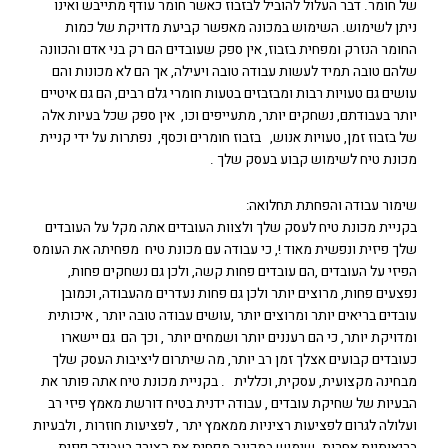
של חומר. דבר העלול להוביל לבזבוז כאשר חומר עודף מתייבש ואינו
ניתן לשימוש. השימוש במכונה מאפשר קביעת מדויקת של כמות
החומר הנזרק ומפחית בזבוז, אין ספק שעובדים הם רק בני אדם והכוונה
שלהם טובה תמיד לעשות עבודה טובה ויעילה, אך הם לא מכונות והם
עושים גם טעויות רבות ומבזבזים בטעות חומרי גלם רבים, הם גם איטיים
יותר בעבודתם, נשחקים יותר, מתעייפים וכו, אין ספק שכל בעיות אלה
של בזבוז זמן, טעויות אנוש, בזבוז חומרים וכסף, נפתרות על ידי קניית
מכונת טיח לשימוש קבוע בעסק שלך .
שימור עבודה והפחתת תחלואה:
בקניית מכונת טיח לעסק שלך ולצוות העובדים אתה מקל על העובדים
שלך פיזית ונפשית מאוד !, כי עבודה עם מכונת טיח מפחיתה את העומס
הפיזי על העובדים ,הם עובדים פחות קשה, ולכן גם נשחקים פחות,
נפצעים פחות, מרוצים יותר ולכן גם פחות נעדרים מהעבודה, וכמובן
עובדים בריאים יותר ומרוצים יותר ,עושים עבודה טובה יותר , איכותית
ומדויקת יותר, כי הם רעננים יותר ושמחים יותר , וכך הם גם יישארו
כעובדים קבועים אצלך זמן רב יותר, מה שיתרום ליציבות העסק שלך
מבחינה מקצועית, עסקית, וכללית . בקניית מכונת טיח אתה פותר את
הבעיות של שחיקת עובדים , עבודה ידנית בטיח דורשת מאמץ פיזי רב
ועלולה לגרום לפציעות רציניות ממאמץ יתר , לפציעות חוזרות , ולבעיות
בריאותיות אחרות. שימוש במכונה מפחית את הצורך בעבודה פיזית