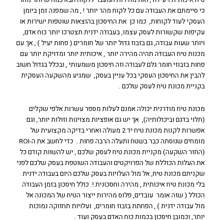
כי סיימתם את העבודה עם כל לקוח מהר יותר ! , מה שמפנה זמן ביומן
העסקי לעוד לקוחות, כמו כן את החיסכון בהוצאות שוטפות ישירות או
עקיפות שקשורות לעסק עצמו, בעבודה ידנית תצטרכו יותר כוח אדם,
ויותר שעות עבודה, גם בזבוז גדול יותר של חומרים ( פחות יעיל ) , אך עם
מכנות טיח העבודה תהיה מהירה יותר , איכותית יותר ומדויקת יותר עם
פחות בזבוזי חומר גלם לעבודה וזה חיסכון משמעותי , ובכלל בגדול חשוב
להבין את החיסכון העסקי בכל עניין בעסק, שמגיע מהשקעה העסקית
בקניית מכונת טיח לעסק שלכם .
מכונת טיח מודרנית יכולה אמנם לעלות מספר עשרות אלפי שקלים
(תלוי בדגם וביכולותיה), אך יש גם אופציות מצוינות וזולות יותר, וגם
אפשרות לקנות מכונת טיח יד 2 מעולה ואחרי בדיקה מקצועית של
מומחים שנוסתה כבר בשטח ותעלה הרבה פחות . כדי לחשב את ה-ROI
(החזר השקעה) מקניית מכונת טיח לעסק שלכם , יש להשוות קודם כל
את העלות הכוללת של הפרויקטים והעבודה השוטפת בעסק שלכם לפני
שקניתם מכונת טיח, אל מול העלויות בעסק שלכם היום בעבודה ידנית
בלי מכונת טיח איכותית , מהירה וחסכונית !. כולל חיסכון בזמן העבודה
הכולל ( שזה אומר עובדים, פלוס מהירות ייצור הטיח של המכונה אל
מול עבודה ידנית ) , הפחתת בזבוז חומרים, ועלויות תחזוקה נמוכות
יותר, וכמובן חיסכון בכמות כוח האדם בעסק ועוד .