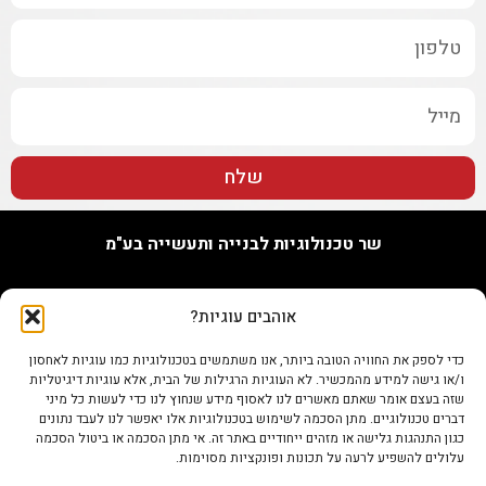
שלח
שר טכנולוגיות לבנייה ותעשייה בע"מ
האורג 7, נתניה
אוהבים עוגיות?
טל. 09-7748655
נייד 073-802-0096
כדי לספק את החוויה הטובה ביותר, אנו משתמשים בטכנולוגיות כמו עוגיות לאחסון
פקס 0722345679
ו/או גישה למידע מהמכשיר. לא העוגיות הרגילות של הבית, אלא עוגיות דיגיטליות
info@shertech.co.il
שזה בעצם אומר שאתם מאשרים לנו לאסוף מידע שנחוץ לנו כדי לעשות כל מיני
דברים טכנולוגיים. מתן הסכמה לשימוש בטכנולוגיות אלו יאפשר לנו לעבד נתונים
כגון התנהגות גלישה או מזהים ייחודיים באתר זה. אי מתן הסכמה או ביטול הסכמה
עלולים להשפיע לרעה על תכונות ופונקציות מסוימות.