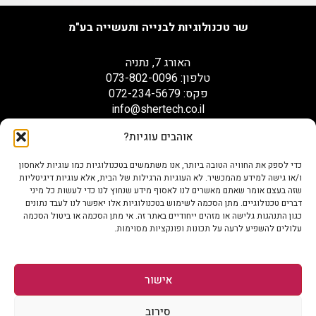
שר טכנולוגיות לבנייה ותעשייה בע"מ
האורג 7, נתניה
טלפון: 073-802-0096
פקס: 072-234-5679
info@shertech.co.il
אוהבים עוגיות?
הצהרת נגישות
כדי לספק את החוויה הטובה ביותר, אנו משתמשים בטכנולוגיות כמו עוגיות לאחסון
ו/או גישה למידע מהמכשיר. לא העוגיות הרגילות של הבית, אלא עוגיות דיגיטליות
שזה בעצם אומר שאתם מאשרים לנו לאסוף מידע שנחוץ לנו כדי לעשות כל מיני
דברים טכנולוגיים. מתן הסכמה לשימוש בטכנולוגיות אלו יאפשר לנו לעבד נתונים
כגון התנהגות גלישה או מזהים ייחודיים באתר זה. אי מתן הסכמה או ביטול הסכמה
עלולים להשפיע לרעה על תכונות ופונקציות מסוימות.
אישור
סירוב