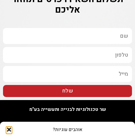
אליכם
שלח
שר טכנולוגיות לבנייה ותעשייה בע"מ
האורג 7, נתניה
אוהבים עוגיות?
טל. 09-7748655