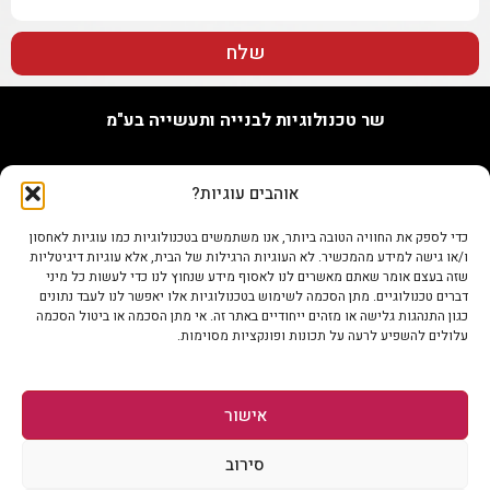
שלח
שר טכנולוגיות לבנייה ותעשייה בע"מ
האורג 7, נתניה
אוהבים עוגיות?
טל. 09-7748655
נייד 073-802-0096
כדי לספק את החוויה הטובה ביותר, אנו משתמשים בטכנולוגיות כמו עוגיות לאחסון
פקס 0722345679
ו/או גישה למידע מהמכשיר. לא העוגיות הרגילות של הבית, אלא עוגיות דיגיטליות
info@shertech.co.il
שזה בעצם אומר שאתם מאשרים לנו לאסוף מידע שנחוץ לנו כדי לעשות כל מיני
דברים טכנולוגיים. מתן הסכמה לשימוש בטכנולוגיות אלו יאפשר לנו לעבד נתונים
כגון התנהגות גלישה או מזהים ייחודיים באתר זה. אי מתן הסכמה או ביטול הסכמה
עלולים להשפיע לרעה על תכונות ופונקציות מסוימות.
אישור
סירוב