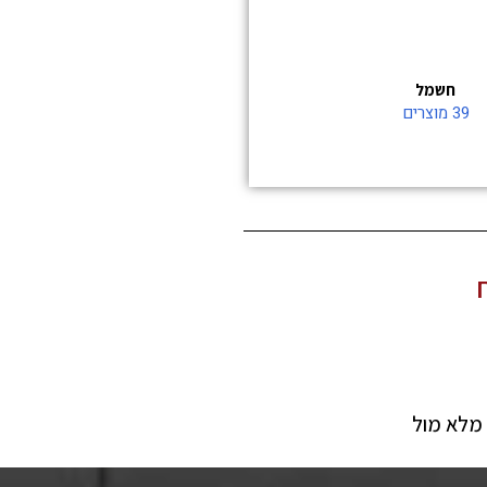
מל
ול