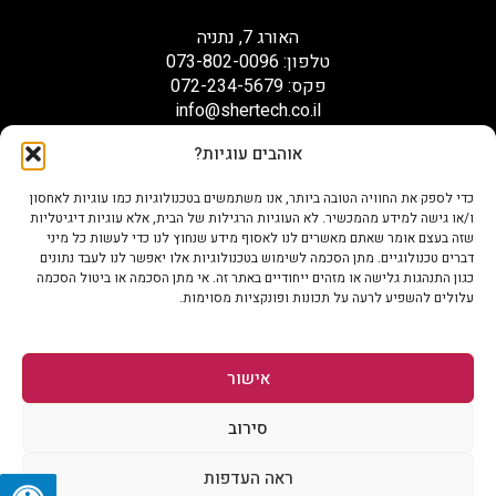
האורג 7, נתניה
טלפון: 073-802-0096
פקס: 072-234-5679
info@shertech.co.il
אוהבים עוגיות?
הצהרת נגישות
כדי לספק את החוויה הטובה ביותר, אנו משתמשים בטכנולוגיות כמו עוגיות לאחסון
ו/או גישה למידע מהמכשיר. לא העוגיות הרגילות של הבית, אלא עוגיות דיגיטליות
שזה בעצם אומר שאתם מאשרים לנו לאסוף מידע שנחוץ לנו כדי לעשות כל מיני
דברים טכנולוגיים. מתן הסכמה לשימוש בטכנולוגיות אלו יאפשר לנו לעבד נתונים
כגון התנהגות גלישה או מזהים ייחודיים באתר זה. אי מתן הסכמה או ביטול הסכמה
עלולים להשפיע לרעה על תכונות ופונקציות מסוימות.
אישור
סירוב
* כלל המחירים המוצגים באתר אינם כוללים מע"מ *
* התמונות באתר לצורך המחשה בלבד
ראה העדפות