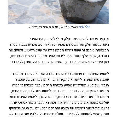
כלי טיח
שונים,במהלך עבודת טיח מקצועית.
4. האם אפשר להשיג גימור חלק מבלי להבריק את הטיח?
השגת גימור חלק של משטחים מטויחים הוא מרכיב מכריע בעבודת טיח
מקצועית. אמנם זה עשוי להיות מפתה לדלג על שלב הליטוש ולסיים את
העבודה, אך מומלץ מאוד שלא. ליטוש הטיח מסייע בהעלמת כל פגמים,
כגון סימני שיפוע או אי אחידות, ומעניק למשטח מראה מעודן ללא רבב.
ליטוש הטיח כרוך בשימוש בביצוע עוד שכבה הנקראת שכבה מיישרת.
שכבת טיח הנועדה ליישר את הקיר ולהכין אותו למריחה של שכבת
הגמר (שליכט). תהליך זה מסייע ביצירת מרקם עקבי ומבטיח כי הטיח
מתפזר באופן שווה על פני השטח. בנוסף, ליטוש עוזר לדחוס את הטיח,
מה שהופך אותו ליותר עמיד בפני נזקים.יתרה מכך, ליטוש הטיח וביצוע
שליכט משפר את יכולתו להחזיר אור, וכתוצאה מכך גימור אסתטי יותר.
זה גם יכול לעזור להוציא את הצבע והמרקם הטבעיים של הטיח, ולהוסיף
עומק ואופי למשטח. ללא ליטוש ושליכט הטיח עלול להיראות עמום ולא