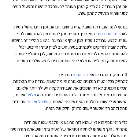
את זמן העבודה. זה בדיוק הזמן העומד לרשותכם ליישום ותפעול הטיח
לפני שהוא מתחיל להתקשות.
בנוסף לזמן העבודה, חשוב לקחת בחשבון גם את זמן הייבוש של הטיח.
לאחר
מריחת הטיח
, הוא צריך מספיק זמן להתייבש ולהתקשות לפני
שניתן לבצע עבודה נוספת, כגון שיוף או צביעה. ביצוע תהליך זה בחיפזון
עלול להוביל לסדקים ולפגמים בטיח. חשוב לציין שזמן הייבוש יכול
להשתנות בהתאם לגורמים כמו טמפרטורה ולחות, לכן מומלץ לאפשר
לטיח מספיק זמן לייבוש מלא לפני שממשיכים לבצע שלבים נוספים.
3. התפקיד המכריע של
כלי הטיח
הנכונים.
להחזיק בכלי הטיח הנכונים הוא גורם חיוני להשגת עבודת טיח מוצלחת.
הכלים הנכונים לא רק הופכים את העבודה לקלה ויעילה יותר אלא גם
מבטיחים גימור איכותי. אחד הכלים החשובים ביותר הוא
מלאג'
איכותי,
המשמש ליישום והחלקת הטיח על פני השטח.
שפכטל איכותי
עם ידית
נוחה ולהב חד יאפשר יישום מדויק וחלק של הטיח.
כלי חיוני נוסף הוא נץ, שהוא לוח מרובע או מלבני שטוח עם ידית
מתחתיו. הנץ משמש לאחיזה ונשיאה של הטיח בזמן ששאתה מורח טיח
עם המאלג'. הוא מספק משטח נוח ויציב להעמסת המלאג' בטיח,