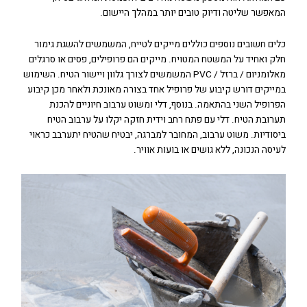
המאפשר שליטה ודיוק טובים יותר במהלך היישום.
כלים חשובים נוספים כוללים מייקים לטייח, המשמשים להשגת גימור
חלק ואחיד על המשטח המטויח. מייקים הם פרופילים, פסים או סרגלים
מאלומניום / ברזל / PVC המשמשים לצורך גלוון ויישור הטיח. השימוש
במייקים דורש קיבוע של פרופיל אחד בצורה מאונכת ולאחר מכן קיבוע
הפרופיל השני בהתאמה. בנוסף, דלי ומשוט ערבוב חיוניים להכנת
תערובת הטיח. דלי עם פתח רחב וידית חזקה יקלו על ערבוב הטיח
ביסודיות. משוט ערבוב, המחובר למברגה, יבטיח שהטיח יתערבב כראוי
לעיסה הנכונה, ללא גושים או בועות אוויר.