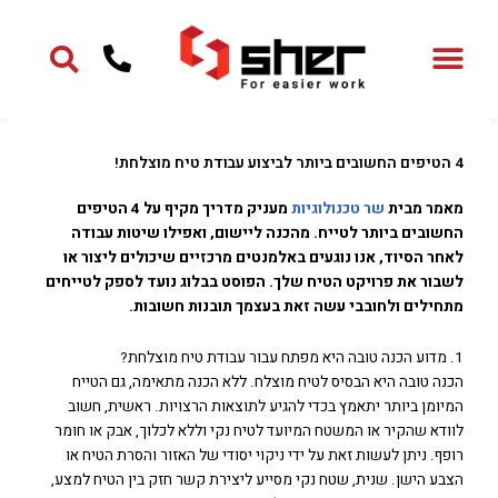
ילוג
תוכן
4 הטיפים החשובים ביותר לביצוע עבודת טיח מוצלחת!
מאמר מבית
שר טכנולוגיות
מעניק מדריך מקיף על 4 הטיפים
החשובים ביותר לטייח. מהכנה ליישום, ואפילו שיטות עבודה
לאחר הסיוד, אנו נוגעים באלמנטים מרכזיים שיכולים ליצור או
לשבור את פרויקט הטיח שלך. הפוסט בבלוג נועד לספק לטייחים
מתחילים ולחובבי עשה זאת בעצמך תובנות חשובות.
1. מדוע הכנה טובה היא מפתח עבור עבודת טיח מוצלחת?
הכנה טובה היא הבסיס לטיח מוצלח. ללא הכנה מתאימה, גם הטייח
המיומן ביותר יתאמץ בכדי להגיע לתוצאות הרצויות. ראשית, חשוב
לוודא שהקיר או המשטח המיועד לטיח נקי וללא לכלוך, אבק או חומר
רופף. ניתן לעשות זאת על ידי ניקוי יסודי של האזור והסרת הטיח או
הצבע הישן. שנית, שטח נקי מסייע ליצירת קשר חזק בין הטיח למצע,