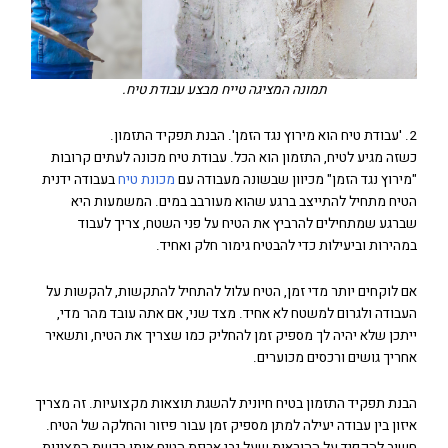
תמונה המציגה טייח מבצע עבודת טיח.
2. 'עבודת טיח הוא מירוץ נגד הזמן'. הבנת תפקיד התזמון.
כשזה מגיע לטיח, התזמון הוא הכל. עבודת טיח מכונה לעתים קרובות
"מירוץ נגד הזמן" מכיוון שבשונה מעבודה עם
מכונת טיח
בעבודה ידנית
הטיח מתחיל להתייצב ברגע שהוא מעורבב במים. המשמעות היא
שברגע שמתחילים להרביץ את הטיח על פני השטח, צריך לעבוד
במהירות וביעילות כדי להבטיח גימור חלק ואחיד.
אם לוקחים יותר מדי זמן, הטיח עלול להתחיל להתקשות, להקשות על
העבודה ולגרום למשטח לא אחיד. מצד שני, אם אתה עובד מהר מדי,
ייתכן שלא יהיה לך מספיק זמן להחליק כמו שצריך את הטיח, ותשאיר
אחריך גושים ורכסים מכוערים.
הבנת תפקיד התזמון בטיח חיונית להשגת תוצאות מקצועיות. זה מצריך
איזון בין עבודה יעילה למתן מספיק זמן עבור פיזור והחלקה של הטיח.
חשוב להקפיד על ההוראות שעל גבי אריזת הטיח אותו רכשת המציגות