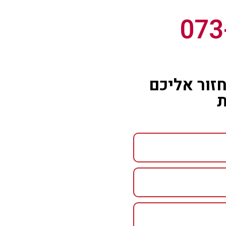
073
זור אליכם
ת