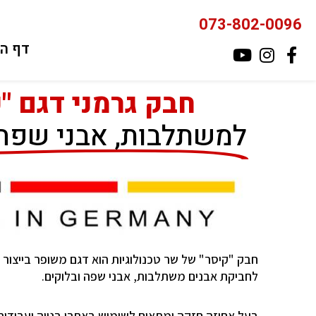
ילוג
073-802-0096
תוכן
דף ה
חבק גרמני דגם "
למשתלבות, אבני שפה ו
חבק "קיסר" של שר טכנולוגיות הוא דגם משופר בייצור 
לחביקת אבנים משתלבות, אבני שפה ובלוקים.
בעל אחיזה חזקה ומתאים לשימוש באתרי בנייה ועבודות 