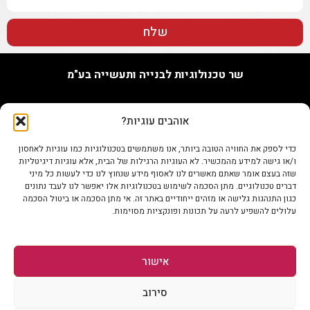
שלח
שר טכנולוגיות לבנייה ותעשייה בע"מ
האורג 7, נתניה
אוהבים עוגיות?
טל. 09-7748655
נייד 073-802-0096
כדי לספק את החוויה הטובה ביותר, אנו משתמשים בטכנולוגיות כמו עוגיות לאחסון
פקס 0722345679
ו/או גישה למידע מהמכשיר. לא העוגיות הרגילות של הבית, אלא עוגיות דיגיטליות
info@shertech.co.il
שזה בעצם אומר שאתם מאשרים לנו לאסוף מידע שנחוץ לנו כדי לעשות כל מיני
דברים טכנולוגיים. מתן הסכמה לשימוש בטכנולוגיות אלו יאפשר לנו לעבד נתונים
כגון התנהגות גלישה או מזהים ייחודיים באתר זה. אי מתן הסכמה או ביטול הסכמה
עלולים להשפיע לרעה על תכונות ופונקציות מסוימות.
אישור
סירוב