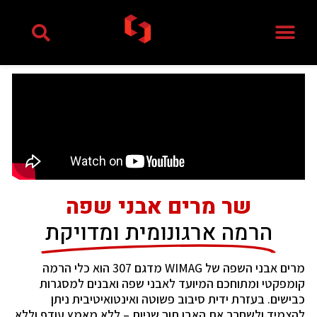
ילוג
תוכן
שר מרים אבני שפה
הרמה ארגונומית ומדויקת
מרים אבני השפה של WIMAG מדגם 307 הוא כלי הרמה
קומפקטי ומתוחכם המיועד לאבני שפה ואבנים למסגרות
כבישים. בעזרת ידית סיבוב פשוטה ואינטואיטיבית ניתן
להצמיד ולשחרר את האבן תוך שניות – ללא מאמץ עודף וללא