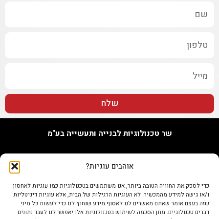
שלח
שר טכנולוגיות לבנייה ותעשייה בע"מ
האורג 7, נתניה
אוהבים עוגיות?
טל. 09-7748655
נייד 073-802-0096
כדי לספק את החוויה הטובה ביותר, אנו משתמשים בטכנולוגיות כמו עוגיות לאחסון
פקס 0722345679
ו/או גישה למידע מהמכשיר. לא העוגיות הרגילות של הבית, אלא עוגיות דיגיטליות
info@shertech.co.il
שזה בעצם אומר שאתם מאשרים לנו לאסוף מידע שנחוץ לנו כדי לעשות כל מיני
דברים טכנולוגיים. מתן הסכמה לשימוש בטכנולוגיות אלו יאפשר לנו לעבד נתונים