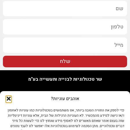
שלח
שר טכנולוגיות לבנייה ותעשייה בע"מ
האורג 7, נתניה
אוהבים עוגיות?
טל. 09-7748655
נייד 073-802-0096
כדי לספק את החוויה הטובה ביותר, אנו משתמשים בטכנולוגיות כמו עוגיות לאחסון
פקס 0722345679
ו/או גישה למידע מהמכשיר. לא העוגיות הרגילות של הבית, אלא עוגיות דיגיטליות
info@shertech.co.il
שזה בעצם אומר שאתם מאשרים לנו לאסוף מידע שנחוץ לנו כדי לעשות כל מיני
דברים טכנולוגיים. מתן הסכמה לשימוש בטכנולוגיות אלו יאפשר לנו לעבד נתונים