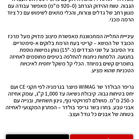
הגבוה. טווח ההידוק הנרחב (0–920 מ"מ) מאפשר עבודה עם
מגוון רחב של גדלים וצורות, והכלי מתאים לשימוש עם כל ציוד
הרמה מכני.
עינייית התלייה המתכווננת מאפשרת מיצוב מדויק מעל מרכז
הכובד של המשא – קריטי בעת הרמת בלוקים א-סימטריים.
ציר הסיבוב על שני הצדדים (כ-15°) נותן גמישות נוספת
בתנועה. הלסתות ניתנות להחלפה בטיפים מחוסמים לאחיזה
בחומרים קשים במיוחד. הכלי קל משקל יחסית לאיכויות
הטכניות שהוא מציע.
גריפר הבולדר שר WIMAG מיוצר בגרמניה לפי תקני CE ועם
יחס בטיחות גבוה. קיבולת נשיאה עד 1,000 ק"ג, עומק אחיזה
כ-250 מ"מ. מושלם לפרויקטי נוף, גינון תשתיות, ובנייה עם
אבני טבע. בחרו בשר גריפר בולדר – הפתרון המקצועי לאחיזה
בטוחה של אבנים כל גודל ועצב.