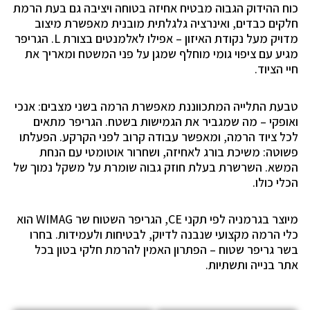
כוח ההידוק הגבוה מבטיח אחיזה בטוחה ויציבה גם בעת הרמת
חלקים כבדים, ואינרציה גלגלתית מובנית מאפשרת מיצוב
מדויק מעל נקודת האיזון – אפילו לאלמנטים בצורת L. הגריפר
מגיע עם ציפוי גומי מוחלף שמגן על פני המשטח ומאריך את
חיי הציוד.
טבעת התלייה המתכווננת מאפשרת הרמה בשני מצבים: אנכי
ואופקי – מה שמגביר את הגמישות בשטח. הגריפר מתאים
לכל ציוד הרמה, ומאפשר עבודה קרוב לפני הקרקע. הפעלתו
פשוטה: משיכת בורג לאחיזה, ושחרור אוטומטי עם הנחת
המשא. השרשרת בעלת חוזק גבוה שומרת על משקל נמוך של
הכלי כולו.
מיוצר בגרמניה לפי תקני CE, הגריפר השטוח שר WIMAG הוא
כלי הרמה מקצועי שנבנה לדיוק, לבטיחות ולעמידות. בחרו
בשר גריפר שטוח – הפתרון האמין להרמת חלקי בטון בכל
אתר בנייה ותשתיות.