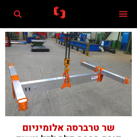
ילוג
תוכן
שר טרברסה אלומיניום