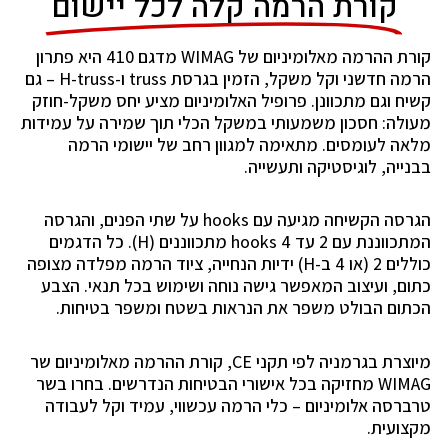
קורת הרמה קלה לכל יישום
קורת ההרמה מאלומיניום של WIMAG מדגם 410 היא פתרון
הרמה חדשני וקל משקל, הזמין בגרסת truss ו-H-truss – גם
קשיח וגם מתכוונן. פרופיל האלומיניום מציע יחס משקל-חוזק
מעולה: חסכון משמעותי במשקל הכלי תוך שמירה על עמידות
מלאה לעומסים. מתאימה למגוון רחב של יישומי הרמה
בבנייה, לוגיסטיקה ותעשייה.
הגרסה הקשיחה מגיעה עם hooks על שתי הפנים, והגרסה
המתכווננת עם 2 עד 4 hooks מתכווננים (H). כל הדגמים
כוללים 2 (או 4 ב-H) ידיות הנחייה, ציוד הרמה מפלדה מצופה
כתום, ועיצוב המאפשר גישה נוחה ושימוש בכל תנאי. הצבע
הכתום הבולט משפר את הנראות בשטח ומשפר בטיחות.
מיוצרת בגרמניה לפי תקני CE, קורת ההרמה מאלומיניום שר
WIMAG מחזיקה בכל אישורי הבטיחות הנדרשים. בחרו בשר
טרברסה אלומיניום – כלי הרמה עכשווי, עמיד וקל לעבודה
מקצועית.